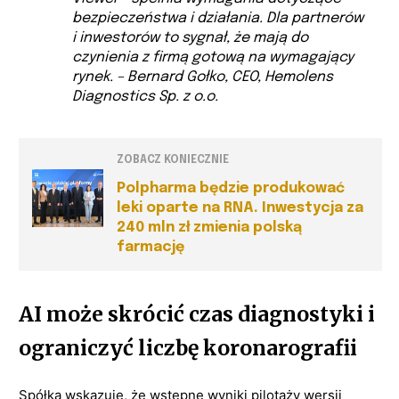
bezpieczeństwa i działania. Dla partnerów
i inwestorów to sygnał, że mają do
czynienia z firmą gotową na wymagający
rynek. – Bernard Gołko, CEO, Hemolens
Diagnostics Sp. z o.o.
ZOBACZ KONIECZNIE
Polpharma będzie produkować
leki oparte na RNA. Inwestycja za
240 mln zł zmienia polską
farmację
AI może skrócić czas diagnostyki i
ograniczyć liczbę koronarografii
Spółka wskazuje, że wstępne wyniki pilotaży wersji