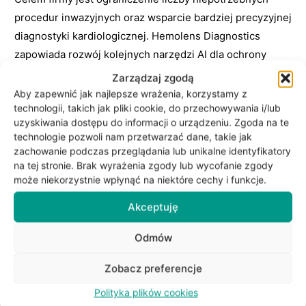
procedur inwazyjnych oraz wsparcie bardziej precyzyjnej
diagnostyki kardiologicznej. Hemolens Diagnostics
zapowiada rozwój kolejnych narzędzi AI dla ochrony
zdrowia i rynku medtech.
Zarządzaj zgodą
Aby zapewnić jak najlepsze wrażenia, korzystamy z
technologii, takich jak pliki cookie, do przechowywania i/lub
uzyskiwania dostępu do informacji o urządzeniu. Zgoda na te
Główne wnioski
technologie pozwoli nam przetwarzać dane, takie jak
zachowanie podczas przeglądania lub unikalne identyfikatory
Hemolens Diagnostics
uzyskało certyfikat
na tej stronie. Brak wyrażenia zgody lub wycofanie zgody
może niekorzystnie wpłynąć na niektóre cechy i funkcje.
zgodności z rozporządzeniem
MDR (UE)
2017/745
dla rozwiązania Cardiolens Viewer®,
Akceptuję
co umożliwia komercjalizację produktu na rynku
Unii Europejskiej.
Odmów
Produkt typu
SaMD (Software as a Medical
Zobacz preferencje
Device)
wykorzystuje AI do wsparcia analizy
Polityka plików cookies
badań
CCTA
i ma pomagać radiologom oraz