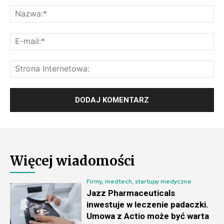
Na
E-
mai
St
Int
Więcej wiadomości
Firmy, medtech, startupy medyczne
Jazz Pharmaceuticals
inwestuje w leczenie padaczki.
Umowa z Actio może być warta