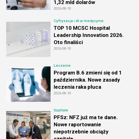
1,32 mld dolarów
2026-08-10
Cyfryzacja i AI w medycynie
TOP 10 MCSC Hospital
Leadership Innovation 2026.
Oto finaliści
2026-08-10
Leczenie
Program B.6 zmieni się od 1
października. Nowe zasady
leczenia raka płuca
2026-08-10
Szpitale
PFSz: NFZ już ma te dane.
Nowe raportowanie
niepotrzebnie obciąży
szpitale