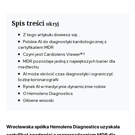
Spis treści
ukryj
Z tego artykułu dowiesz się…
Polskie AI do diagnostyki kardiologicznej z
certyfikatem MDR
Czym jest Cardiolens Viewer®?
MDR pozostaje jedną z największych barier dla
medtechu
AI może skrócić czas diagnostyki i ograniczyć
liczbę koronarografii
Rynek AI w medycynie dynamicznie rośnie
O Hemolens Diagnostics
Główne wnioski
Wrocławska spółka Hemolens Diagnostics uzyskała
certyfikat zgodności z rozporządzeniem MDR dla